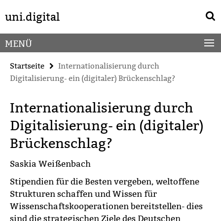
Springe
Service-
uni.digital
direkt
Navigation
zu
Inhalt
MENÜ
Startseite
Internationalisierung durch
Digitalisierung- ein (digitaler) Brückenschlag?
Internationalisierung durch
Digitalisierung- ein (digitaler)
Brückenschlag?
Saskia Weißenbach
Stipendien für die Besten vergeben, weltoffene
Strukturen schaffen und Wissen für
Wissenschaftskooperationen bereitstellen- dies
sind die strategischen Ziele des Deutschen