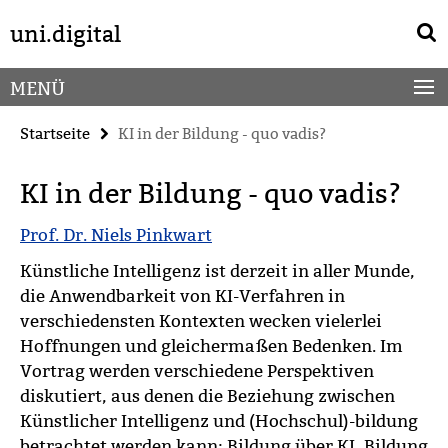
Springe
Service-
uni.digital
direkt
Navigation
zu
Inhalt
MENÜ
Startseite
KI in der Bildung - quo vadis?
KI in der Bildung - quo vadis?
Prof. Dr. Niels Pinkwart
Künstliche Intelligenz ist derzeit in aller Munde,
die Anwendbarkeit von KI-Verfahren in
verschiedensten Kontexten wecken vielerlei
Hoffnungen und gleichermaßen Bedenken. Im
Vortrag werden verschiedene Perspektiven
diskutiert, aus denen die Beziehung zwischen
Künstlicher Intelligenz und (Hochschul)-bildung
betrachtet werden kann: Bildung über KI, Bildung